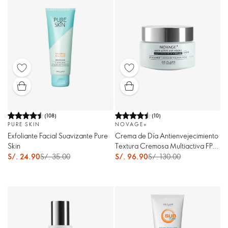
(
108
)
(
10
)
PURE SKIN
NOVAGE+
Exfoliante Facial Suavizante Pure
Crema de Día Antienvejecimiento
Skin
Textura Cremosa Multiactiva FPS
30
S/. 24.90
S/. 35.00
S/. 96.90
S/. 130.00