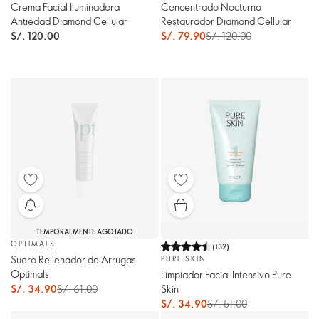
Crema Facial Iluminadora
Concentrado Nocturno
Antiedad Diamond Cellular
Restaurador Diamond Cellular
S/. 120.00
S/. 79.90
S/. 120.00
TEMPORALMENTE AGOTADO
OPTIMALS
(
132
)
Suero Rellenador de Arrugas
PURE SKIN
Optimals
Limpiador Facial Intensivo Pure
S/. 34.90
S/. 61.00
Skin
S/. 34.90
S/. 51.00