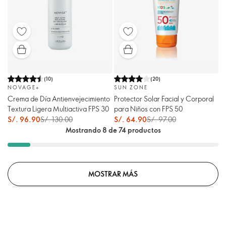
(
10
)
(
20
)
NOVAGE+
SUN ZONE
Crema de Día Antienvejecimiento
Protector Solar Facial y Corporal
Textura Ligera Multiactiva FPS 30
para Niños con FPS 50
S/. 96.90
S/. 130.00
S/. 64.90
S/. 97.00
Mostrando 8 de 74 productos
MOSTRAR MÁS