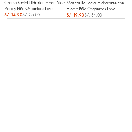
Crema Facial Hidratante con Aloe
Mascarilla Facial Hidratante con
Vera y Piña Orgánicos Love
Aloe y Piña Orgánicos Love
Nature
S/. 14.90
S/. 35.00
Nature
S/. 19.90
S/. 34.00