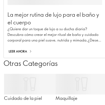
La mejor rutina de lujo para el baño y
el cuerpo
¿Quiere dar un toque de lujo a su ducha diaria?
Descubra cómo crear el mejor ritual de baño y cuidado
corporal para una piel suave, nutrida y mimada.¿Desea
dar un toque de lujo a su rutina de ducha diaria?
Descubra cómo crear el mejor ritual de baño y cuidado
LEER AHORA
corporal para una piel suave, nutrida y mimada.
Otras Categorías
Cuidado de la piel
Maquillaje