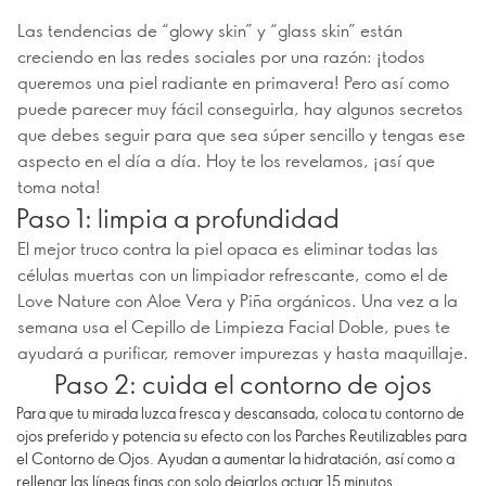
Las tendencias de “glowy skin” y “glass skin” están
creciendo en las redes sociales por una razón: ¡todos
queremos una piel radiante en primavera! Pero así como
puede parecer muy fácil conseguirla, hay algunos secretos
que debes seguir para que sea súper sencillo y tengas ese
aspecto en el día a día. Hoy te los revelamos, ¡así que
toma nota!
Paso 1: limpia a profundidad
El mejor truco contra la piel opaca es eliminar todas las
células muertas con un limpiador refrescante, como el de
Love Nature con Aloe Vera y Piña orgánicos. Una vez a la
semana usa el Cepillo de Limpieza Facial Doble, pues te
ayudará a purificar, remover impurezas y hasta maquillaje.
Paso 2: cuida el contorno de ojos
Para que tu mirada luzca fresca y descansada, coloca tu contorno de
ojos preferido y potencia su efecto con los Parches Reutilizables para
el Contorno de Ojos. Ayudan a aumentar la hidratación, así como a
rellenar las líneas finas con solo dejarlos actuar 15 minutos.