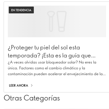
EN TENDENCIA
¿Proteger tu piel del sol esta
temporada? ¡Esta es la guía que
debes de tener a la mano!
¿A veces olvidas usar bloqueador solar? No eres la
única. Factores como el cambio climático y la
contaminación pueden acelerar el envejecimiento de la
piel, provocando manchas, líneas de expresión y
pérdida de colágeno.
LEER AHORA
Otras Categorías