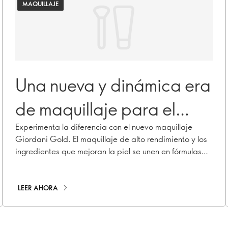
MAQUILLAJE
Una nueva y dinámica era
de maquillaje para el
cuidado de la piel
Experimenta la diferencia con el nuevo maquillaje
Giordani Gold. El maquillaje de alto rendimiento y los
ingredientes que mejoran la piel se unen en fórmulas
sobrealimentadas para ofrecer un maquillaje que
realmente supera tus expectativas.
LEER AHORA