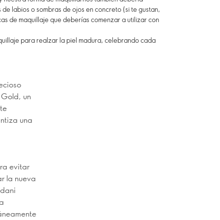
 de labios o sombras de ojos en concreto (si te gustan,
icas de maquillaje que deberías comenzar a utilizar con
uillaje para realzar la piel madura, celebrando cada
ecioso
 Gold, un
te
antiza una
ra evitar
ar la nueva
rdani
la
ntáneamente