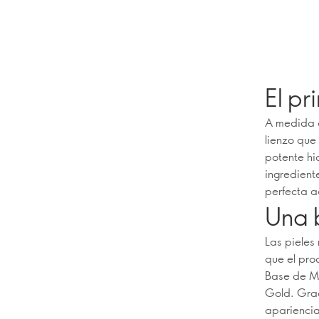
El pr
A medida q
lienzo que
potente hi
ingredient
perfecta a
Una 
Las pieles
que el pro
Base de Ma
Gold. Grac
apariencia