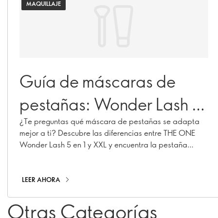
MAQUILLAJE
Guía de máscaras de
pestañas: Wonder Lash 5
en 1 vs XXL: ¿cuál es la
¿Te preguntas qué máscara de pestañas se adapta
mejor a ti? Descubre las diferencias entre THE ONE
más adecuada para ti?
Wonder Lash 5 en 1 y XXL y encuentra la pestaña
perfecta para ti.
LEER AHORA
Otras Categorías