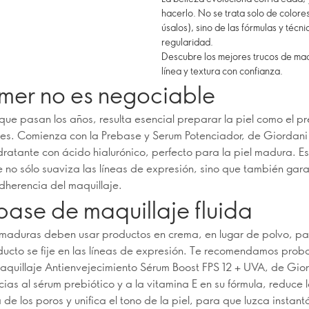
hacerlo. No se trata solo de colores
úsalos), sino de las fórmulas y técn
regularidad.
Descubre los mejores trucos de maq
línea y textura con confianza.
imer no es negociable
ue pasan los años, resulta esencial preparar la piel como el pr
 es. Comienza con la Prebase y Serum Potenciador, de Giordani
dratante con ácido hialurónico, perfecto para la piel madura. Es
e no sólo suaviza las líneas de expresión, sino que también gar
dherencia del maquillaje.
base de maquillaje fluida
 maduras deben usar productos en crema, en lugar de polvo, pa
ducto se fije en las líneas de expresión. Te recomendamos prob
quillaje Antienvejecimiento Sérum Boost FPS 12 + UVA, de Gio
ias al sérum prebiótico y a la vitamina E en su fórmula, reduce 
 de los poros y unifica el tono de la piel, para que luzca insta