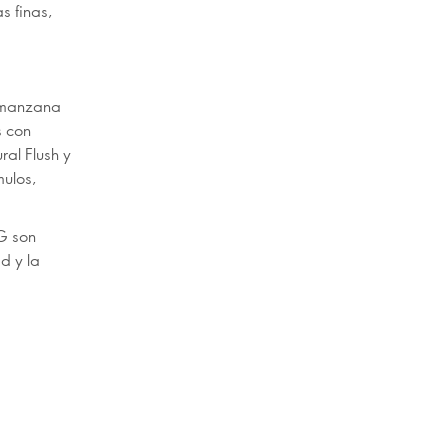
s finas,
 "manzana
s con
ral Flush y
mulos,
G son
d y la