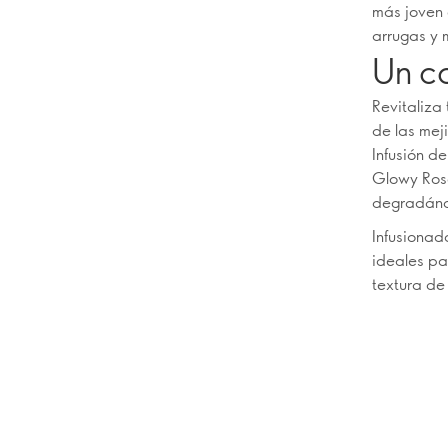
más joven 
arrugas y 
Un c
Revitaliza
de las meji
Infusión d
Glowy Rose
degradándol
Infusionad
ideales pa
textura de 