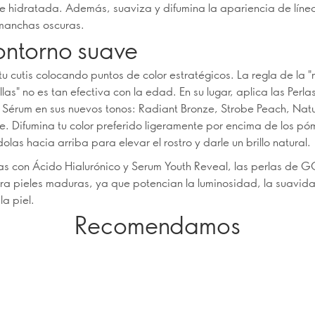
e hidratada. Además, suaviza y difumina la apariencia de línea
manchas oscuras.
ontorno suave
 tu cutis colocando puntos de color estratégicos. La regla de la
llas" no es tan efectiva con la edad. En su lugar, aplica las Perla
e Sérum en sus nuevos tonos: Radiant Bronze, Strobe Peach, Natu
. Difumina tu color preferido ligeramente por encima de los pó
as hacia arriba para elevar el rostro y darle un brillo natural.
as con Ácido Hialurónico y Serum Youth Reveal, las perlas de G
ra pieles maduras, ya que potencian la luminosidad, la suavida
la piel.
Recomendamos