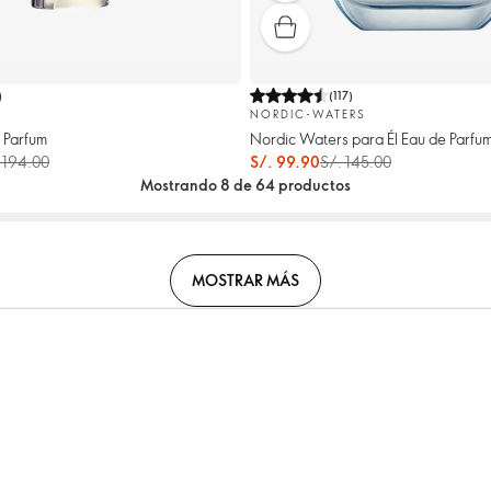
)
(
117
)
NORDIC-WATERS
 Parfum
Nordic Waters para Él Eau de Parfu
 194.00
S/. 99.90
S/. 145.00
Mostrando 8 de 64 productos
MOSTRAR MÁS