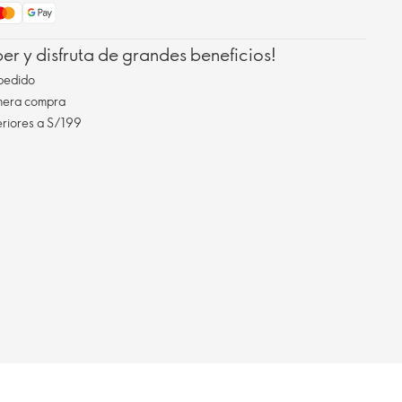
r y disfruta de grandes beneficios!
pedido
imera compra
eriores a S/199