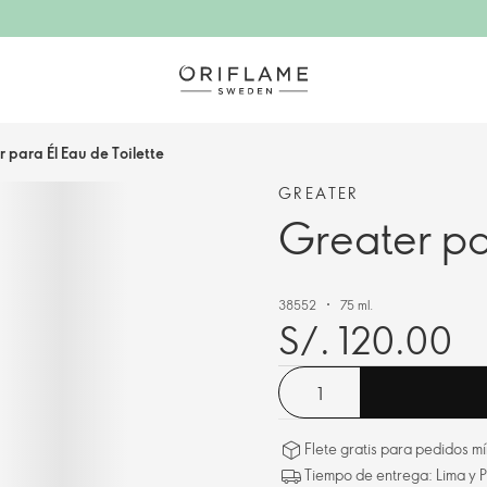
 para Él Eau de Toilette
GREATER
Greater par
38552
75 ml.
S/. 120.00
Flete gratis para pedidos 
Tiempo de entrega: Lima y P