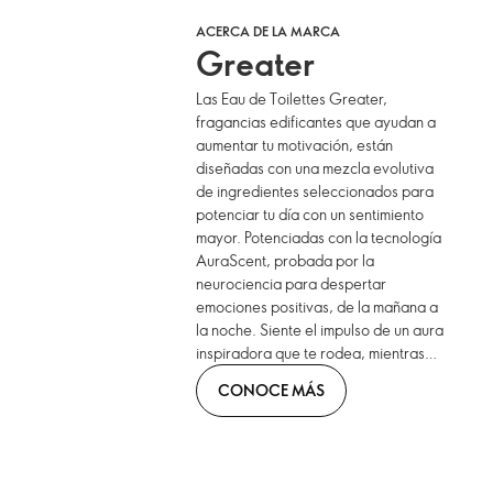
ACERCA DE LA MARCA
Greater
Las Eau de Toilettes Greater,
fragancias edificantes que ayudan a
aumentar tu motivación, están
diseñadas con una mezcla evolutiva
de ingredientes seleccionados para
potenciar tu día con un sentimiento
mayor. Potenciadas con la tecnología
AuraScent, probada por la
neurociencia para despertar
emociones positivas, de la mañana a
la noche. Siente el impulso de un aura
inspiradora que te rodea, mientras
aspiras a la grandeza.
CONOCE MÁS