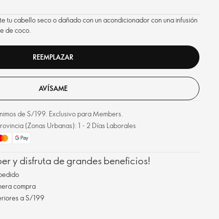
te tu cabello seco o dañado con un acondicionador con una infusión
te de coco.
REEMPLAZAR
AVÍSAME
mínimos de S/199. Exclusivo para Members.
rovincia (Zonas Urbanas): 1 - 2 Días Laborales
r y disfruta de grandes beneficios!
pedido
imera compra
eriores a S/199