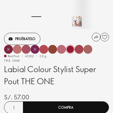
PRUÉBATELO
Red Pout
43302
3.8 g.
THE ONE
Labial Colour Stylist Super
Pout THE ONE
S/. 57.00
COMPRA