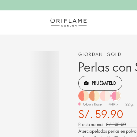
GIORDANI GOLD
Perlas con
PRUÉBATELO
Glowy Rose
44917
22 g.
S/. 59.90
Precio normal:
S/. 105.00
Aterciopeladas perlas en polvo 