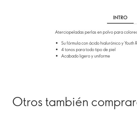
INTRO
Aterciopeladas perlas en polvo para colorear
Su fórmula con ácido hialurónico y Youth R
4 tonos para todo tipo de piel
Acabado ligero y uniforme
Otros también compra