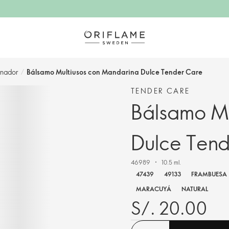
enador
/
Bálsamo Multiusos con Mandarina Dulce Tender Care
TENDER CARE
Bálsamo Mu
Dulce Ten
46989
10.5 ml.
47439
49133
FRAMBUESA
MARACUYÁ
NATURAL
S/. 20.00