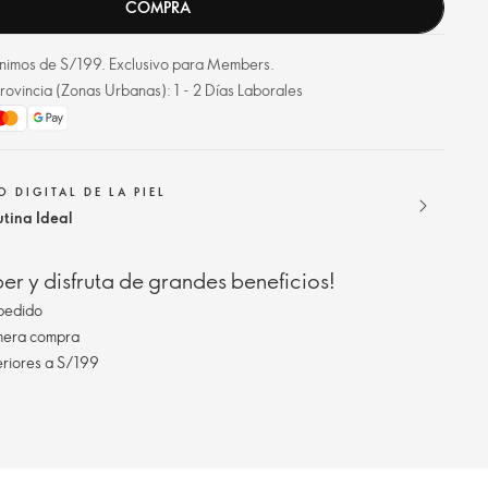
COMPRA
mínimos de S/199. Exclusivo para Members.
rovincia (Zonas Urbanas): 1 - 2 Días Laborales
 DIGITAL DE LA PIEL
utina Ideal
r y disfruta de grandes beneficios!
pedido
imera compra
eriores a S/199