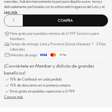
naturales, hidrata intensamente la piel para dejarla suave, tersa y
delicadamente perfumada con la sofisticada fragancia del Loto y el
Cedro.
Leer más
COMPRA
Flete gratis para pedidos mínimos de S/199. Exclusivo para
Members.
Tiempo de entrega: Lima y Provincia (Zonas Urbanas): 1 - 2 Días
Laborales
Métodos de pago:
¡Conviértete en Member y disfruta de grandes
beneficios!
15% de Cashback en cada pedido
15% de descuento en tu primera compra
Envío gratis en pedidos superiores a S/199
Conoce más