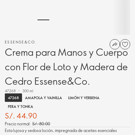
ESSENSE&CO.
Crema para Manos y Cuerpo
con Flor de Loto y Madera de
Cedro Essense&Co.
47268
300 ml.
47268
AMAPOLA Y VAINILLA
LIMÓN Y VERBENA
PERA Y TONKA
S/. 44.90
Precio normal:
S/. 80.00
Esta lujosa y sedosa loción, impregnada de aceites esenciales