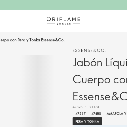
erpo con Pera y Tonka Essense&Co.
ESSENSE&CO.
Jabón Líqu
Cuerpo con
Essense&C
47328
300 ml.
47267
47450
AMAPOLA Y 
PERA Y TONKA