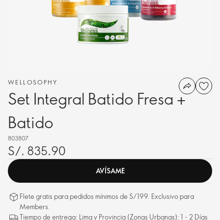
WELLOSOPHY
Set Integral Batido Fresa +
Batido
803807
S/. 835.90
AVÍSAME
Flete gratis para pedidos mínimos de S/199. Exclusivo para
Members.
Tiempo de entrega: Lima y Provincia (Zonas Urbanas): 1 - 2 Días