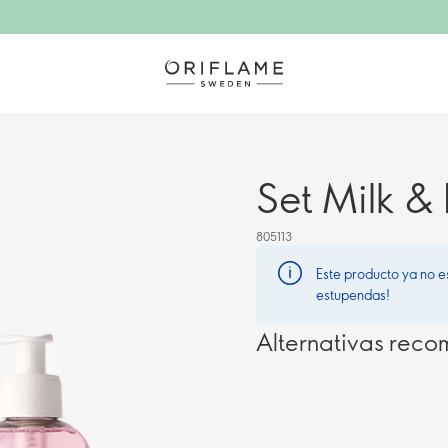
Set Milk &
805113
Este producto ya no e
estupendas!
Alternativas rec