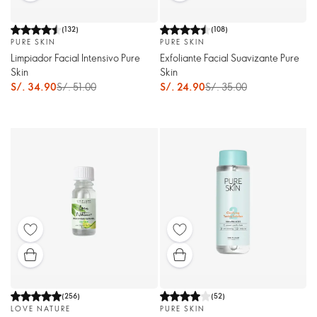
(
132
)
(
108
)
PURE SKIN
PURE SKIN
Limpiador Facial Intensivo Pure
Exfoliante Facial Suavizante Pure
Skin
Skin
S/. 34.90
S/. 51.00
S/. 24.90
S/. 35.00
(
256
)
(
52
)
LOVE NATURE
PURE SKIN