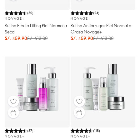
(
80
)
(
24
)
NOVAGE+
NOVAGE+
Rutina Efecto Lifting Piel Normal a
Rutina Antiarrugas Piel Normal a
Seca
Grasa Novage+
S/. 459.90
S/. 613.00
S/. 459.90
S/. 613.00
(
57
)
(
115
)
NOVAGE+
NOVAGE+