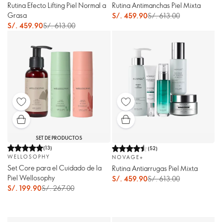
Rutina Efecto Lifting Piel Normal a
Rutina Antimanchas Piel Mixta
Grasa
S/. 459.90
S/. 613.00
S/. 459.90
S/. 613.00
SET DE PRODUCTOS
(
13
)
(
52
)
WELLOSOPHY
NOVAGE+
Set Core para el Cuidado de la
Rutina Antiarrugas Piel Mixta
Piel Wellosophy
S/. 459.90
S/. 613.00
S/. 199.90
S/. 267.00