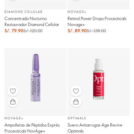
DIAMOND CELLULAR
NOVAGE+
Concentrado Nocturno
Retinol Power Drops Proceuticals
Restaurador Diamond Cellular
Novage+
S/. 79.90
S/. 120.00
S/. 89.90
S/. 138.00
NOVAGE+
OPTIMALS
Ampolletas de Péptidos Exprés
Suero Antiarrugas Age Revive
Proceuticals NovAge+
Optimals