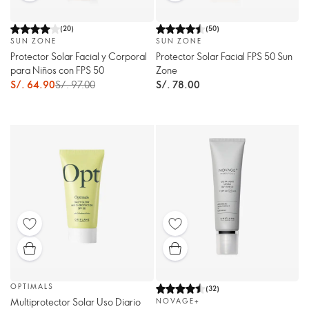
(
20
)
(
50
)
SUN ZONE
SUN ZONE
Protector Solar Facial y Corporal
Protector Solar Facial FPS 50 Sun
para Niños con FPS 50
Zone
S/. 64.90
S/. 97.00
S/. 78.00
OPTIMALS
(
32
)
Multiprotector Solar Uso Diario
NOVAGE+